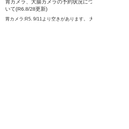
胃カメラ、大腸カメラの予約状況につ
用します。
いて(R6.8/28更新)
胃カメラ:R5. 9/11より空きがあります。 大
腸カメラ: R6.12月末まで予約が埋まってお
ります。R7.1/6より空きがあります。
インフルエンザワクチン、コロナワク
チンについて
インフルエンザワクチンは供給が滞り、
11/12現在予約不可となっております。 コロ
ナワクチンは11/18を持ちまして、当院での
接種は終了となっております。 また、3回目
接種は今のところ予定しておりません。
ｲﾝﾌﾙｴﾝｻﾞﾜｸﾁﾝ予防接種について