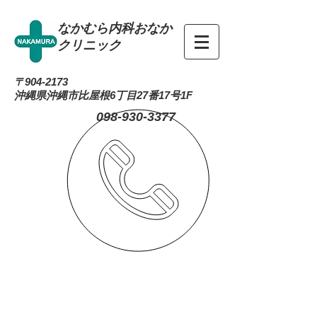
なかむら内科おなか
クリニック
〒904-2173
沖縄県沖縄市比屋根6丁目27番17号1F
098-930-3377
お知らせ