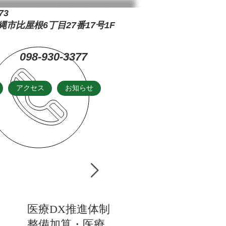
73
市比屋根6丁目27番17号1F
098-930-3377
アクセス
お知らせ
お知らせ
医療DX推進体制
当院の受付時間
整備加算・医療
について